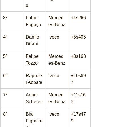
o
3º
Fabio 
Merced
+4s266
Fogaça
es-Benz
4º
Danilo 
Iveco
+5s405
Dirani
5º
Felipe 
Merced
+8s163
Tozzo
es-Benz
6º
Raphae
Iveco
+10s69
l Abbate
7
7º
Arthur 
Merced
+11s16
Scherer
es-Benz
3
8º
Bia 
Iveco
+17s47
Figueire
9