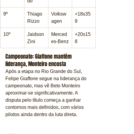
do
9º
Thiago 
Volksw
+18s35
Rizzo
agen
9
10º
Jaidson 
Merced
+20s15
Zini
es-Benz
8
Campeonato: Giaffone mantém 
liderança, Monteiro encosta
Após a etapa no Rio Grande do Sul, 
Felipe Giaffone segue na liderança do 
campeonato, mas vê Beto Monteiro 
aproximar-se significativamente. A 
disputa pelo título começa a ganhar 
contornos mais definidos, com vários 
pilotos ainda dentro da luta direta.