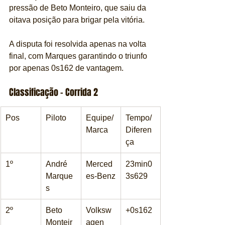
pressão de Beto Monteiro, que saiu da 
oitava posição para brigar pela vitória.
A disputa foi resolvida apenas na volta 
final, com Marques garantindo o triunfo 
por apenas 0s162 de vantagem.
Classificação – Corrida 2
Pos
Piloto
Equipe/
Tempo/
Marca
Diferen
ça
1º
André 
Merced
23min0
Marque
es-Benz
3s629
s
2º
Beto 
Volksw
+0s162
Monteir
agen