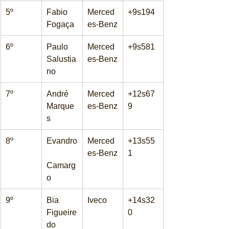
5º
Fabio 
Merced
+9s194
Fogaça
es-Benz
6º
Paulo 
Merced
+9s581
Salustia
es-Benz
no
7º
André 
Merced
+12s67
Marque
es-Benz
9
s
8º
Evandro
Merced
+13s55
es-Benz
1
Camarg
o
9º
Bia 
Iveco
+14s32
Figueire
0
do