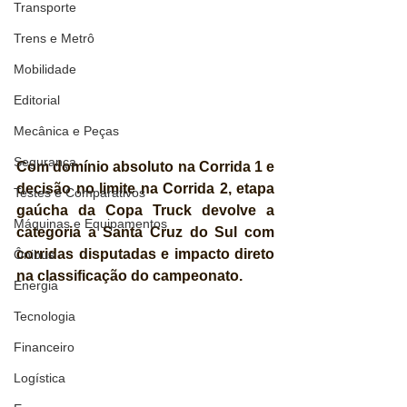
Transporte
Trens e Metrô
Mobilidade
Editorial
Mecânica e Peças
Segurança
Com domínio absoluto na Corrida 1 e 
decisão no limite na Corrida 2, etapa 
Testes e Comparativos
gaúcha da Copa Truck devolve a 
Máquinas e Equipamentos
categoria a Santa Cruz do Sul com 
corridas disputadas e impacto direto 
Ônibus
na classificação do campeonato.
Energia
Tecnologia
Financeiro
Logística