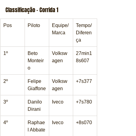
Classificação – Corrida 1
Pos
Piloto
Equipe/
Tempo/
Marca
Diferen
ça
1º
Beto 
Volksw
27min1
Monteir
agen
8s607
o
2º
Felipe 
Volksw
+7s377
Giaffone
agen
3º
Danilo 
Iveco
+7s780
Dirani
4º
Raphae
Iveco
+8s070
l Abbate