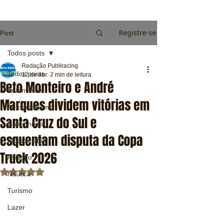
Registre-se
Post
Todos posts
Redação Publiracing
Todos posts
12 de abr.
2 min de leitura
Beto Monteiro e André
Automóveis
Marques dividem vitórias em
Automobilismo
Santa Cruz do Sul e
Caminhões
esquentam disputa da Copa
Motocicletas
Truck 2026
Aviação
Avaliado com NaN de 5 estrelas.
Náutica
Turismo
Lazer