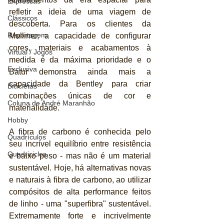
Expressas
refletir a ideia de uma viagem de 
Clássicos
descoberta. Para os clientes da 
Reportagem
Mulliner, a capacidade de configurar 
cores, materiais e acabamentos à 
Virtual / Jogos
medida é da máxima prioridade e o 
Exclusiva
Batur demonstra ainda mais a 
capacidade da Bentley para criar 
Bicicletas
combinações únicas de cor e 
Coluna de André Maranhão
materialidade.
Hobby
A fibra de carbono é conhecida pelo 
Quadrículos
seu incrível equilíbrio entre resistência 
Quadriciclos
e baixo peso - mas não é um material 
sustentável. Hoje, há alternativas novas 
e naturais à fibra de carbono, ao utilizar 
compósitos de alta performance feitos 
de linho - uma "superfibra" sustentável. 
Extremamente forte e incrivelmente 