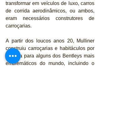
transformar em veículos de luxo, carros 
de corrida aerodinâmicos, ou ambos, 
eram necessários construtores de 
carroçarias.
A partir dos loucos anos 20, Mulliner 
construiu carroçarias e habitáculos por 
medida para alguns dos Bentleys mais 
emblemáticos do mundo, incluindo o 
famoso R-Type Continental de 1952.
Hoje, a Mulliner opera como divisão de 
encomendas pessoais da Bentley, 
fornecendo desde alterações por 
medida até automóveis com carroçaria. 
Oferece um serviço exclusivo e 
presencial aos clientes que exigem os 
veículos mais raros e requintados, 
muitas vezes cocriando características 