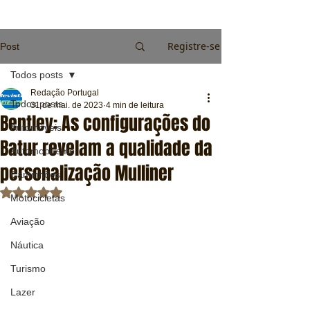
Registre-se
Post
Todos posts
Redação Portugal
Todos posts
31 de mai. de 2023
4 min de leitura
Bentley: As configurações do
Automóveis
Batur revelam a qualidade da
Automobilismo
personalização Mulliner
Caminhões
Avaliado com NaN de 5 estrelas.
Motocicletas
Aviação
Náutica
Turismo
Lazer