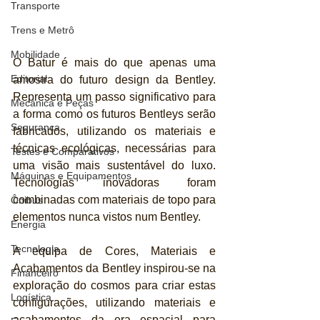
Transporte
Trens e Metrô
Mobilidade
O Batur é mais do que apenas uma 
Editorial
amostra do futuro design da Bentley. 
Representa um passo significativo para 
Mecânica e Peças
a forma como os futuros Bentleys serão 
Segurança
fabricados, utilizando os materiais e 
técnicas ecológicas, necessárias para 
Testes e Comparativos
uma visão mais sustentável do luxo. 
Máquinas e Equipamentos
Tecnologias inovadoras foram 
combinadas com materiais de topo para 
Ônibus
elementos nunca vistos num Bentley.
Energia
Tecnologia
A equipa de Cores, Materiais e 
Acabamentos da Bentley inspirou-se na 
Financeiro
exploração do cosmos para criar estas 
Logística
configurações, utilizando materiais e 
acabamentos da era espacial para 