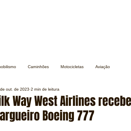
obilismo
Caminhões
Motocicletas
Aviação
 de out. de 2023
2 min de leitura
Transporte
Trens e Metrô
Mobilidade
Editorial
ilk Way West Airlines recebe
cargueiro Boeing 777
Testes e Comparativos
Máquinas e Equipamentos
e 5 estrelas.