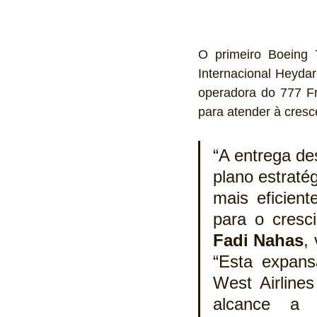
O primeiro Boeing 
Internacional Heyda
operadora do 777 Fr
para atender à cres
“A entrega d
plano estratég
mais eficien
Fadi Nahas
,
“Esta expans
West Airline
alcance a d