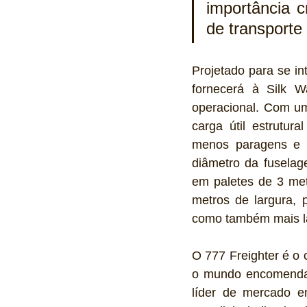
importância 
de transporte 
Projetado para se in
fornecerá à Silk Wa
operacional. Com um
carga útil estrutur
menos paragens e r
diâmetro da fuselag
em paletes de 3 metr
metros de largura, 
como também mais l
O 777 Freighter é o 
o mundo encomendar
líder de mercado e