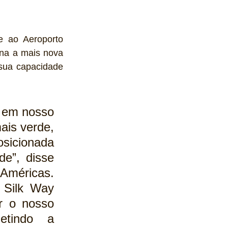
 ao Aeroporto 
na a mais nova 
sua capacidade 
 em nosso 
ais verde, 
sicionada 
para o crescimento desde a concepção até a realidade”, disse 
 Américas. 
 Silk Way 
 o nosso 
etindo a 