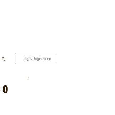
Login/Registre-se
 o