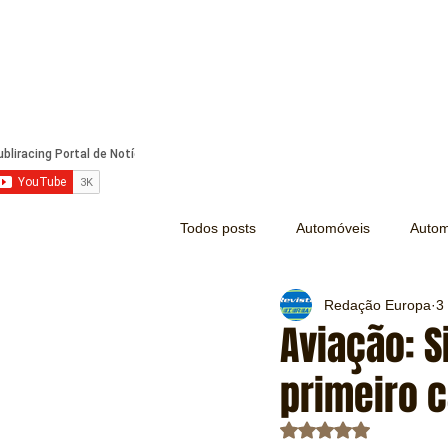
Todos posts
Automóveis
Autom
Redação Europa
3
Náutica
Turismo
Lazer
Aviação: S
primeiro 
Mecânica e Peças
Segurança
Avaliado com NaN d