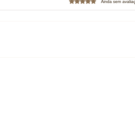
Avaliado com 0 de 5 estrela
Ainda sem avalia
GWM inicia testes com caminhão
Fiat 
movido a hidrogênio no Brasil e
manté
aposta em retrofit para acelerar
versa
a descarbonização do transporte
merca