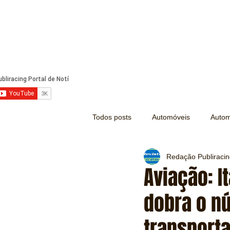
Todos posts
Automóveis
Autom
Redação Publiraci
Náutica
Turismo
Lazer
Aviação: 
dobra o n
Mecânica e Peças
Segurança
transport