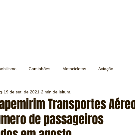
obilismo
Caminhões
Motocicletas
Aviação
ng
19 de set. de 2021
2 min de leitura
Transporte
Trens e Metrô
Mobilidade
Editorial
Itapemirim Transportes Aére
úmero de passageiros
Testes e Comparativos
Máquinas e Equipamentos
ados em agosto