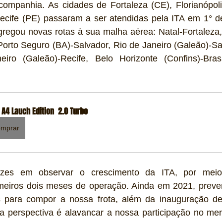
ompanhia. As cidades de Fortaleza (CE), Florianópoli
Recife (PE) passaram a ser atendidas pela ITA em 1° de
regou novas rotas à sua malha aérea: Natal-Fortaleza, 
Porto Seguro (BA)-Salvador, Rio de Janeiro (Galeão)-Sa
iro (Galeão)-Recife, Belo Horizonte (Confins)-Brasí
 A4 Lauch Edition  2.0 Turbo
mprar
lizes em observar o crescimento da ITA, por mei
meiros dois meses de operação. Ainda em 2021, preve
 para compor a nossa frota, além da inauguração de 
a perspectiva é alavancar a nossa participação no merc