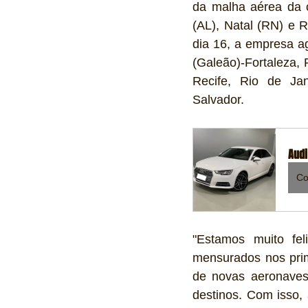
da malha aérea da c
(AL), Natal (RN) e 
dia 16, a empresa ag
(Galeão)-Fortaleza, 
Recife, Rio de Jane
Salvador. 
Audi
Co
"Estamos muito fe
mensurados nos pri
de novas aeronaves
destinos. Com isso, 