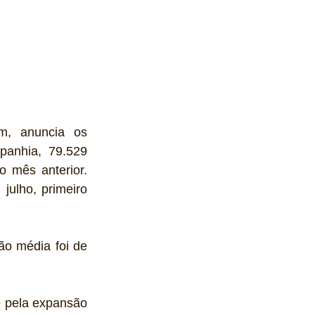
m, anuncia os 
anhia, 79.529 
 mês anterior. 
ulho, primeiro 
o média foi de 
 pela expansão 