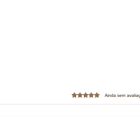
Avaliado com 0 de 5 estrela
Ainda sem avalia