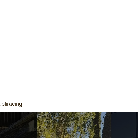
Boeing reduz prejuízo e atinge
O Alg
carteira recorde de US$ 715
contr
bilhões no segundo trimestre
milhõ
sober
bliracing