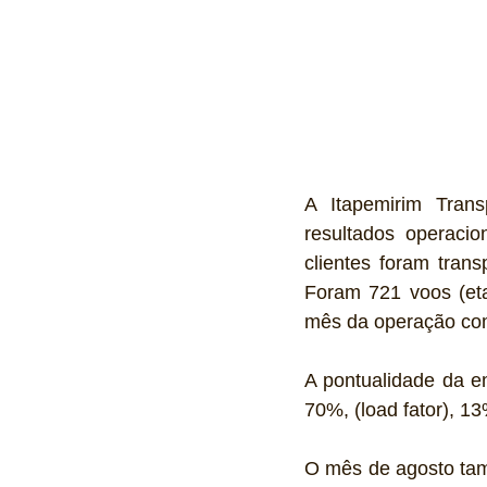
A Itapemirim Tran
resultados operaci
clientes foram tran
Foram 721 voos (eta
mês da operação com
A pontualidade da e
70%, (load fator), 1
O mês de agosto tam