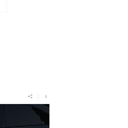
oritmo e a viagem
olada: O que a multa de 890
es à Google revela sobre a
ania do turista na Europa