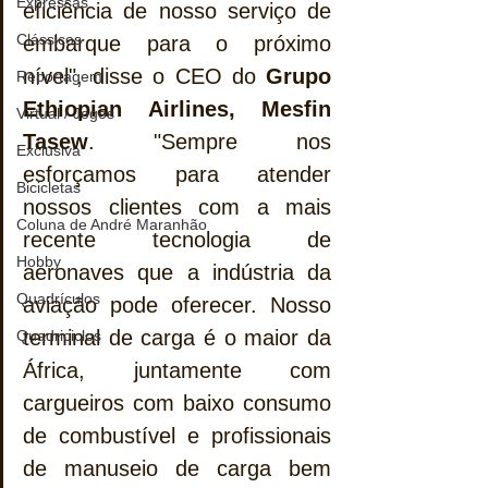
Expressas
eficiência de nosso serviço de 
Clássicos
embarque para o próximo 
nível", disse o CEO do 
Grupo 
Reportagem
Ethiopian Airlines, Mesfin 
Virtual / Jogos
Tasew
. "Sempre nos 
Exclusiva
esforçamos para atender 
Bicicletas
nossos clientes com a mais 
Coluna de André Maranhão
recente tecnologia de 
Hobby
aeronaves que a indústria da 
Quadrículos
aviação pode oferecer. Nosso 
terminal de carga é o maior da 
Quadriciclos
África, juntamente com 
cargueiros com baixo consumo 
de combustível e profissionais 
de manuseio de carga bem 