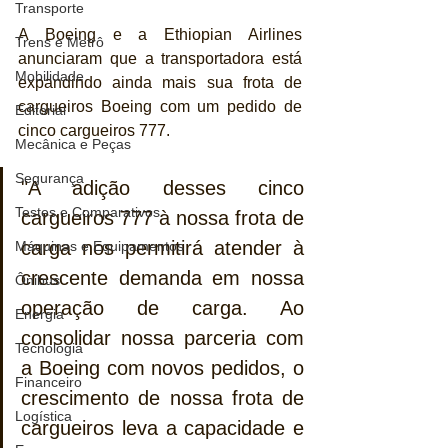
Transporte
A Boeing e a Ethiopian Airlines 
Trens e Metrô
anunciaram que a transportadora está 
Mobilidade
expandindo ainda mais sua frota de 
cargueiros Boeing com um pedido de 
Editorial
cinco cargueiros 777. 
Mecânica e Peças
Segurança
"A adição desses cinco 
Testes e Comparativos
cargueiros 777 à nossa frota de 
carga nos permitirá atender à 
Máquinas e Equipamentos
crescente demanda em nossa 
Ônibus
operação de carga. Ao 
Energia
consolidar nossa parceria com 
Tecnologia
a Boeing com novos pedidos, o 
Financeiro
crescimento de nossa frota de 
Logística
cargueiros leva a capacidade e 