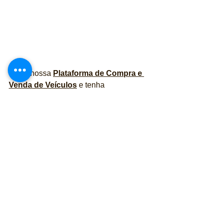
Visite nossa 
Plataforma de Compra e 
Venda de Veículos
 e tenha 
atendimento com especialistas que vão 
ajudar você a realizar o melhor negócio 
MINI COOPER  2.0 16V TWINPOWER  S 2P 
STEPTRONIC
Comprar