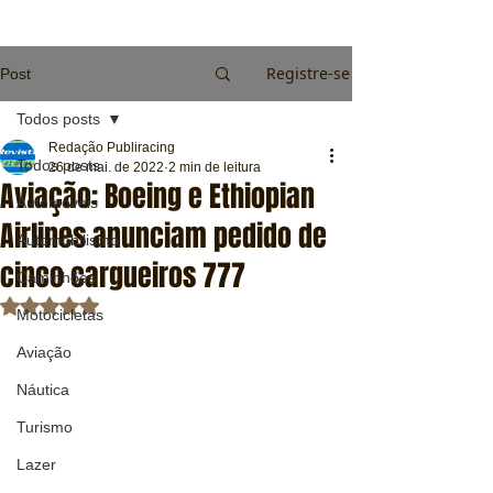
Registre-se
Post
Todos posts
Redação Publiracing
Todos posts
26 de mai. de 2022
2 min de leitura
Aviação: Boeing e Ethiopian
Automóveis
Airlines anunciam pedido de
Automobilismo
cinco cargueiros 777
Caminhões
Avaliado com NaN de 5 estrelas.
Motocicletas
Aviação
Náutica
Turismo
Lazer