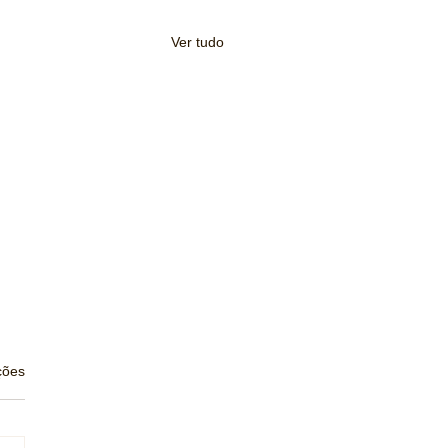
Ver tudo
s.
ções