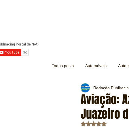
Todos posts
Automóveis
Autom
Redação Publiraci
Náutica
Turismo
Lazer
Aviação: A
Juazeiro d
Mecânica e Peças
Segurança
Avaliado com NaN d