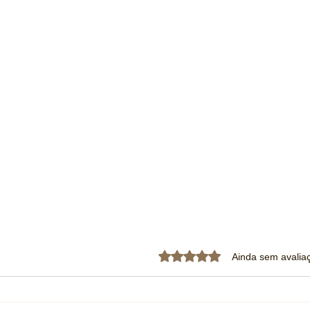
Avaliado com 0 de 5 estrela
Ainda sem avalia