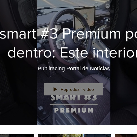
smart #3 Premium p
dentro: Este interio
surpreendeu-nos!
Publiracing Portal de Notícias
Reproduzir vídeo