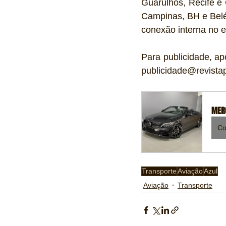
Guarulhos, Recife e 
Campinas, BH e Belé
conexão interna no 
Para publicidade, ap
publicidade@revistap
MERC
Co
Transporte
Aviação
Azul
Aviação
Transporte