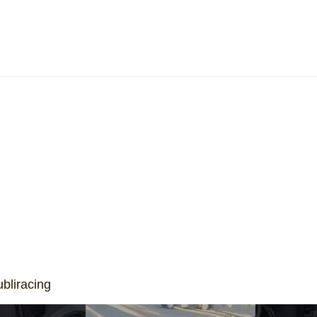
GWM inicia testes com caminhão
Fiat 
movido a hidrogênio no Brasil e
manté
aposta em retrofit para acelerar
versa
a descarbonização do transporte
merca
bliracing