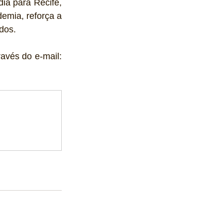
ia para Recife, 
mia, reforça a 
dos.
avés do e-mail: 