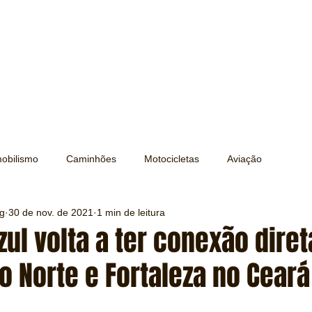
obilismo
Caminhões
Motocicletas
Aviação
ng
30 de nov. de 2021
1 min de leitura
Transporte
Trens e Metrô
Mobilidade
Editorial
zul volta a ter conexão diret
o Norte e Fortaleza no Ceará
Testes e Comparativos
Máquinas e Equipamentos
e 5 estrelas.