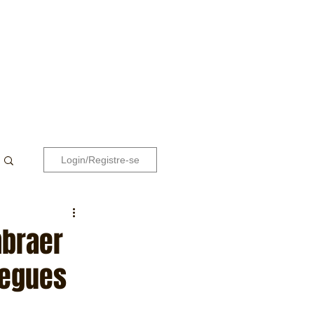
Login/Registre-se
mbraer
regues