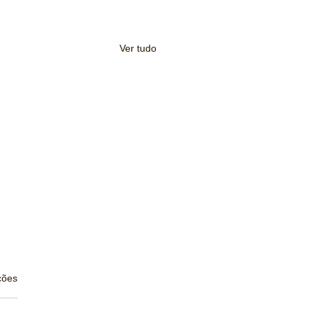
Ver tudo
s.
ções