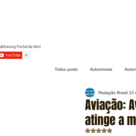
Todos posts
Automóveis
Autom
Redação Brasil
15 
Náutica
Turismo
Lazer
Aviação: 
atinge a 
Mecânica e Peças
Segurança
Avaliado com NaN d