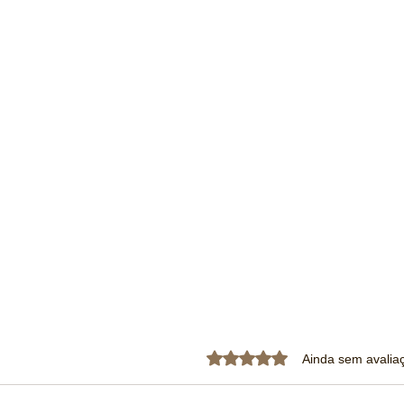
Avaliado com 0 de 5 estrela
Ainda sem avalia