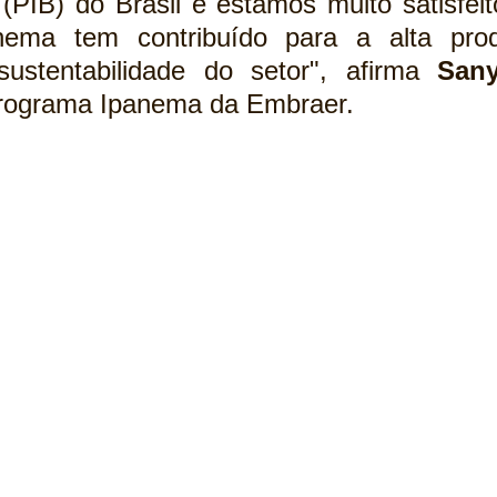
 (PIB) do Brasil e estamos muito satisfeit
ma tem contribuído para a alta produt
sustentabilidade do setor", afirma 
San
rograma Ipanema da Embraer.