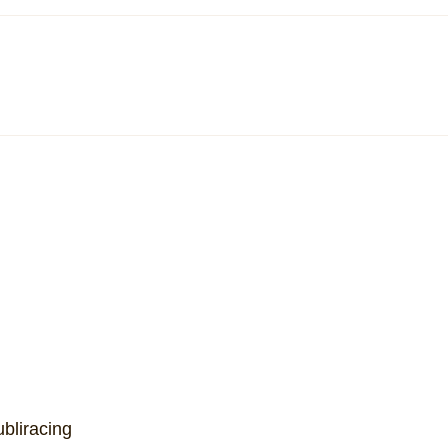
Boeing reduz prejuízo e atinge
Embra
carteira recorde de US$ 715
para 
bilhões no segundo trimestre
Freig
bliracing