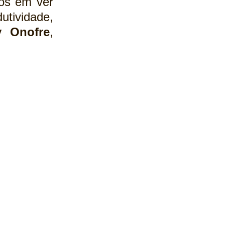
os em ver 
ividade, 
y Onofre
, 