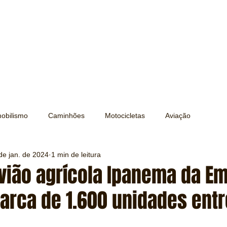
obilismo
Caminhões
Motocicletas
Aviação
de jan. de 2024
1 min de leitura
Transporte
Trens e Metrô
Mobilidade
Editorial
Avião agrícola Ipanema da E
marca de 1.600 unidades ent
Testes e Comparativos
Máquinas e Equipamentos
e 5 estrelas.