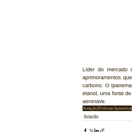
Líder do mercado n
aprimoramentos que
carbono. O Ipanema é
etanol, uma fonte de
aeronave.
Aviação
Embraer
Ipanema
Aviação