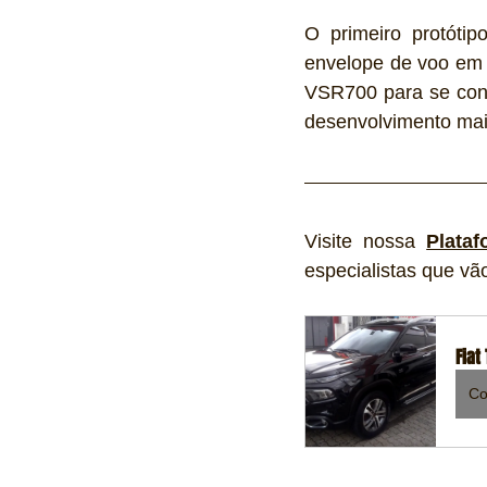
O primeiro protóti
envelope de voo em 
VSR700 para se conc
desenvolvimento mai
Visite nossa 
Plata
especialistas que vã
Fiat
Co