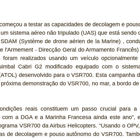
s começou a testar as capacidades de decolagem e pous
um sistema aéreo não tripulado (UAS) que está sendo d
SDAM (Système de drone aérien de la Marine) , cond
 de l'Armement - Direcção Geral do Armamento Francês) 
 foram realizados usando um veículo opcionalmente 
mbal Cabri G2 modificado equipado com o sistema
ATOL) desenvolvido para o VSR700. Esta campanha de
 próxima demonstração do VSR700, no mar, a bordo de 
ondições reais constituem um passo crucial para a
 com a DGA e a Marinha Francesa ainda este ano”, ex
ograma VSR700 da Airbus Helicopters. “Usando o OPV
cas de decolagem e pouso autônomo do VSR700. Tamb