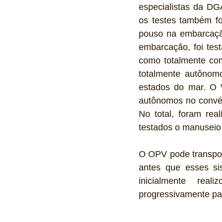
especialistas da DG
os testes também fo
pouso na embarcaçã
embarcação, foi tes
como totalmente co
totalmente autônom
estados do mar. O 
autônomos no convés 
No total, foram re
testados o manuseio
O OPV pode transporta
antes que esses s
inicialmente rea
progressivamente pa