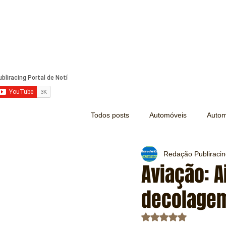
Todos posts
Automóveis
Autom
Redação Publiraci
Náutica
Turismo
Lazer
Aviação: A
decolage
Mecânica e Peças
Segurança
Avaliado com NaN d