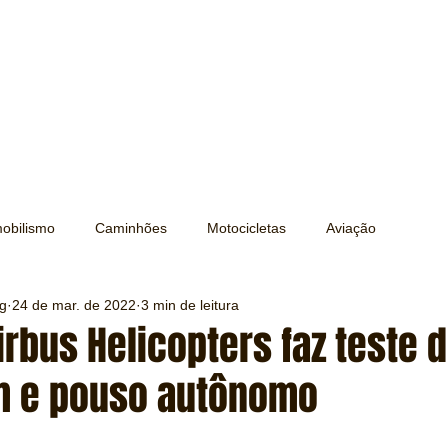
obilismo
Caminhões
Motocicletas
Aviação
ng
24 de mar. de 2022
3 min de leitura
Transporte
Trens e Metrô
Mobilidade
Editorial
irbus Helicopters faz teste 
m e pouso autônomo
Testes e Comparativos
Máquinas e Equipamentos
e 5 estrelas.