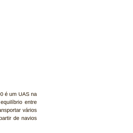
00 é um UAS na 
uilíbrio entre 
nsportar vários 
rtir de navios 