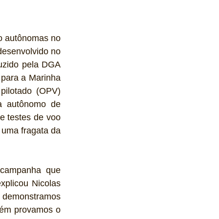
o autônomas no 
esenvolvido no 
uzido pela DGA 
para a Marinha 
pilotado (OPV) 
 autônomo de 
 testes de voo 
uma fragata da 
 campanha que 
plicou Nicolas 
, demonstramos 
ém provamos o 