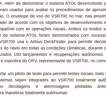
A. Além de demonstrar o sistema ATOL desenvolvido 
ram usados ​​para avaliar os procedimentos de aproxi
o. O envelope de voo do VSR700 no mar, nas proxim
tado de acordo com os objetivos de desenvolvimento e 
mpatível com as operações navais. Ambos os modos s
o do sistema ATOL foram demonstrados com sucesso 
VSR700 usa o Airbus DeckFinder para permitir decol
do navio em todas as condições climáticas, durante o d
alizados 150 lançamentos e recuperações autônomos.
 e manobra do OPV, representante do VSR700, no convé
r um piloto de teste para permitir testes iniciais mais 
istemas sejam integrados ao VSR700 totalmente au
lizou decolagens e aterrissagens pilotadas an
ra manobras totalmente autônomas.