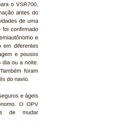
para o VSR700, 
mação antes do 
idades de uma 
foi confirmado 
emiautônomo e 
em diferentes 
agem e pousos 
ia ou a noite. 
 Também foram 
s do navio.
seguros e ágeis 
tônomo. O OPV 
tes de mudar 