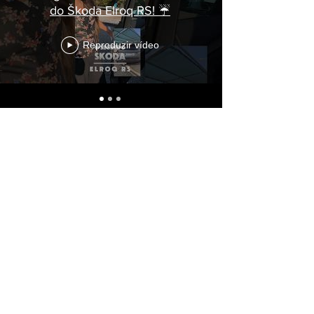
do Škoda Elroq RS! ☔
Reproduzir vídeo