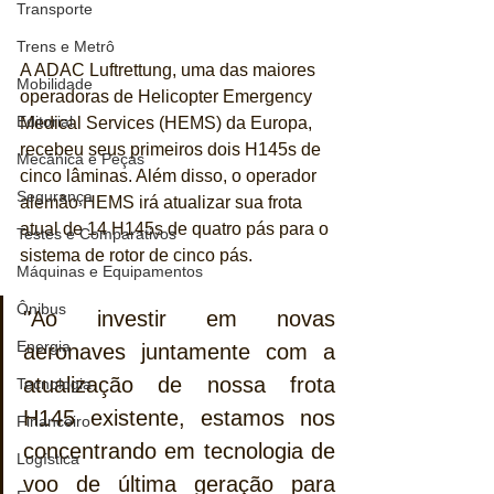
Transporte
Trens e Metrô
A ADAC Luftrettung, uma das maiores 
Mobilidade
operadoras de Helicopter Emergency 
Editorial
Medical Services (HEMS) da Europa, 
recebeu seus primeiros dois H145s de 
Mecânica e Peças
cinco lâminas. Além disso, o operador 
Segurança
alemão HEMS irá atualizar sua frota 
atual de 14 H145s de quatro pás para o 
Testes e Comparativos
sistema de rotor de cinco pás.
Máquinas e Equipamentos
Ônibus
"Ao investir em novas 
Energia
aeronaves juntamente com a 
atualização de nossa frota 
Tecnologia
H145 existente, estamos nos 
Financeiro
concentrando em tecnologia de 
Logística
voo de última geração para 