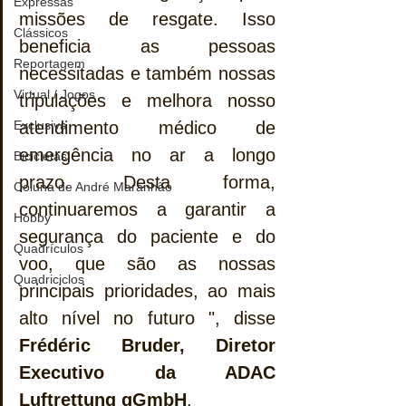
Expressas
missões de resgate. Isso 
Clássicos
beneficia as pessoas 
Reportagem
necessitadas e também nossas 
Virtual / Jogos
tripulações e melhora nosso 
Exclusiva
atendimento médico de 
emergência no ar a longo 
Bicicletas
prazo. Desta forma, 
Coluna de André Maranhão
continuaremos a garantir a 
Hobby
segurança do paciente e do 
Quadrículos
voo, que são as nossas 
Quadriciclos
principais prioridades, ao mais 
alto nível no futuro ", disse 
Frédéric Bruder, Diretor 
Executivo da ADAC 
Luftrettung gGmbH
.