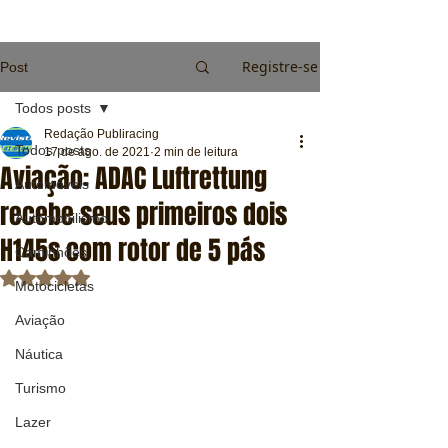
Registre-se
Post
Todos posts
Redação Publiracing
Todos posts
17 de ago. de 2021
2 min de leitura
Aviação: ADAC Luftrettung
Automóveis
recebe seus primeiros dois
Automobilismo
H145s com rotor de 5 pás
Caminhões
Avaliado com NaN de 5 estrelas.
Motocicletas
Aviação
Náutica
Turismo
Lazer