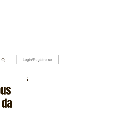
Login/Registre-se
bus
 da