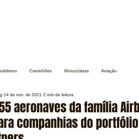
obilismo
Caminhões
Motocicletas
Aviação
ng
14 de nov. de 2021
2 min de leitura
Transporte
Trens e Metrô
Mobilidade
Editorial
55 aeronaves da família Air
ara companhias do portfólio
Testes e Comparativos
Máquinas e Equipamentos
tners