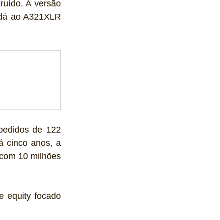
ído. A versão 
 dá ao A321XLR 
pedidos de 122 
 cinco anos, a 
com 10 milhões 
 equity focado 