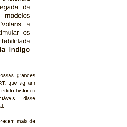
pegada de 
 modelos 
olaris e 
imular os 
abilidade 
a Indigo 
ossas grandes 
RT, que agiram 
dido histórico 
eis ​​”, disse 
l.
erecem mais de 