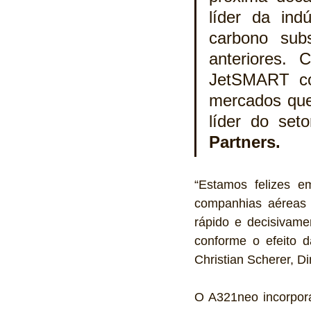
líder da ind
carbono sub
anteriores. 
JetSMART con
mercados que 
líder do seto
Partners.
“Estamos felizes e
companhias aéreas d
rápido e decisivame
conforme o efeito d
Christian Scherer, Di
O A321neo incorpora