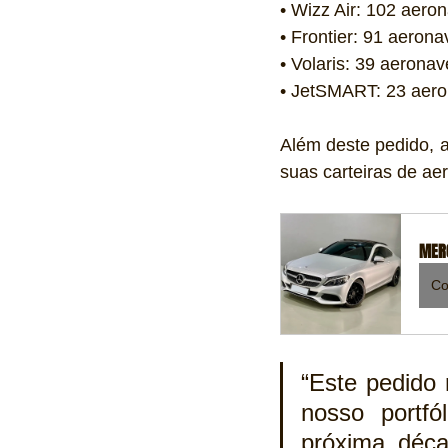
• Wizz Air: 102 aer
• Frontier: 91 aeron
• Volaris: 39 aerona
• JetSMART: 23 aer
Além deste pedido, 
suas carteiras de ae
MERC
Co
“Este pedido
nosso portfó
próxima déca