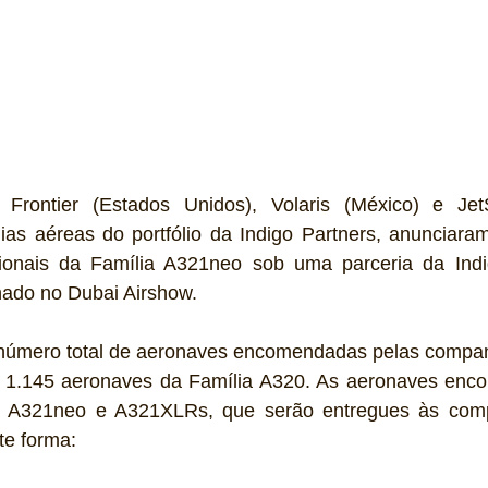
, Frontier (Estados Unidos), Volaris (México) e Jet
ias aéreas do portfólio da Indigo Partners, anunciara
ionais da Família A321neo sob uma parceria da Indig
inado no Dubai Airshow.
 número total de aeronaves encomendadas pelas compan
a 1.145 aeronaves da Família A320. As aeronaves enc
 A321neo e A321XLRs, que serão entregues às comp
te forma: