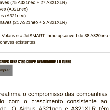
onaves (75 A321neo + 27 A321XLR)
aves (A321neo)
ves (A321neo)
onaves (21 A321neo + 2 A321XLR)
a Volaris e a JetSMART farão upconvert de 38 A320neo
ronaves existentes.
EDES-BENZ C180 COUPE AVANTGARDE 1.6 TURBO
mprar
 reafirma o compromisso das companhias 
lio com o crescimento consistente ao 
da. O Airbus A321neo e A321XLR têm ef