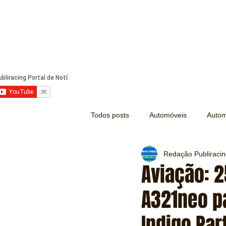
Todos posts
Automóveis
Autom
Redação Publiraci
Náutica
Turismo
Lazer
Aviação: 2
A321neo p
Mecânica e Peças
Segurança
Indigo Par