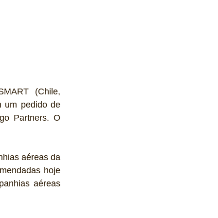
SMART (Chile, 
m um pedido de 
o Partners. O 
hias aéreas da 
omendadas hoje 
anhias aéreas 