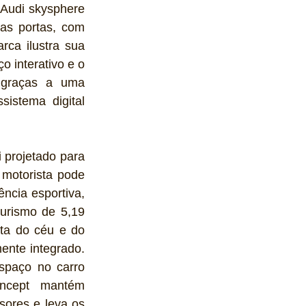
Audi skysphere 
as portas, com 
ca ilustra sua 
 interativo e o 
 graças a uma 
istema digital 
 projetado para 
motorista pode 
ncia esportiva, 
urismo de 5,19 
a do céu e do 
ente integrado. 
paço no carro 
ncept mantém 
ores e leva os 