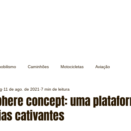
obilismo
Caminhões
Motocicletas
Aviação
ng
11 de ago. de 2021
7 min de leitura
Transporte
Trens e Metrô
Mobilidade
Editorial
phere concept: uma platafo
ias cativantes
Testes e Comparativos
Máquinas e Equipamentos
e 5 estrelas.