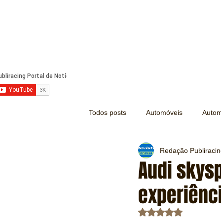
Todos posts
Automóveis
Autom
Redação Publiraci
Náutica
Turismo
Lazer
Audi skys
experiênc
Mecânica e Peças
Segurança
Avaliado com NaN d