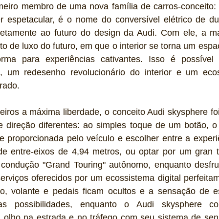
imeiro membro de uma nova família de carros-conceito: 
r espetacular, é o nome do conversível elétrico de du
retamente ao futuro do design da Audi. Com ele, a mar
 de luxo do futuro, em que o interior se torna um espaço
orma para experiências cativantes. Isso é possível
um redesenho revolucionário do interior e um ecoss
rado.
iros a máxima liberdade, o conceito Audi skysphere foi
e direção diferentes: ao simples toque de um botão, o 
de proporcionada pelo veículo e escolher entre a experiê
e entre-eixos de 4,94 metros, ou optar por um gran t
condução "Grand Touring" autônomo, enquanto desfrut
erviços oferecidos por um ecossistema digital perfeitam
, volante e pedais ficam ocultos e a sensação de es
as possibilidades, enquanto o Audi skysphere co
olho na estrada e no tráfego com seu sistema de sens