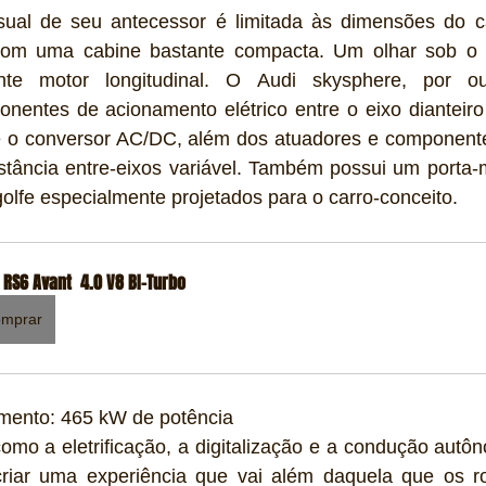
sual de seu antecessor é limitada às dimensões do ca
 com uma cabine bastante compacta. Um olhar sob o 
te motor longitudinal. O Audi skysphere, por ou
nentes de acionamento elétrico entre o eixo dianteiro 
 o conversor AC/DC, além dos atuadores e componentes
stância entre-eixos variável. Também possui um porta-
lfe especialmente projetados para o carro-conceito.
 RS6 Avant  4.0 V8 BI-Turbo
mprar
mento: 465 kW de potência
omo a eletrificação, a digitalização e a condução autô
riar uma experiência que vai além daquela que os roa