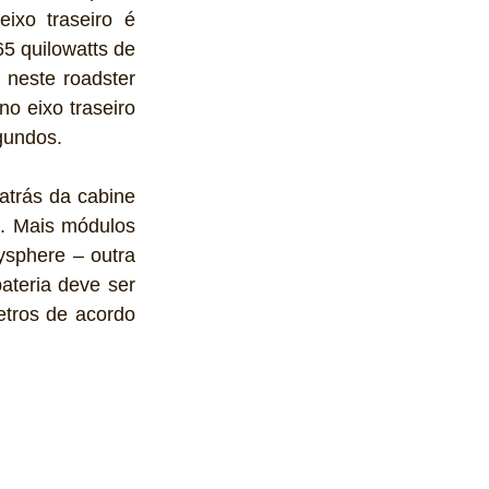
ixo traseiro é 
5 quilowatts de 
neste roadster 
o eixo traseiro 
gundos.
trás da cabine 
. Mais módulos 
ysphere – outra 
teria deve ser 
tros de acordo 