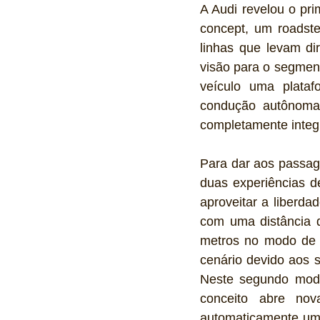
A Audi revelou o pr
concept, um roadste
linhas que levam di
visão para o segmento
veículo uma plataf
condução autônoma, 
completamente integ
Para dar aos passage
duas experiências d
aproveitar a liberda
com uma distância d
metros no modo de 
cenário devido aos s
Neste segundo modo
conceito abre nov
automaticamente um 