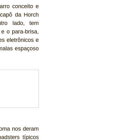
rro conceito e 
capô da Horch 
tro lado, tem 
e o para-brisa, 
 eletrônicos e 
malas espaçoso 
noma nos deram 
dsters típicos 