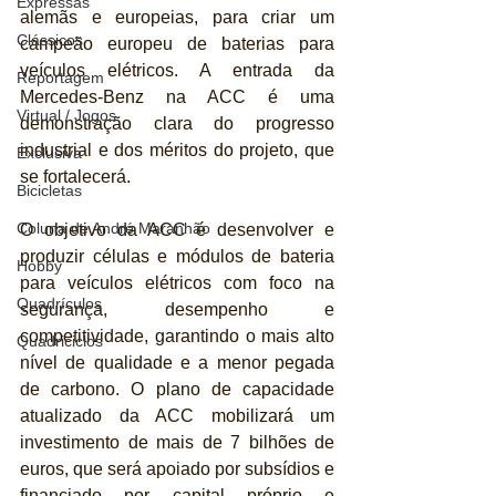
Expressas
alemãs e europeias, para criar um 
Clássicos
campeão europeu de baterias para 
veículos elétricos. A entrada da 
Reportagem
Mercedes-Benz na ACC é uma 
Virtual / Jogos
demonstração clara do progresso 
industrial e dos méritos do projeto, que 
Exclusiva
se fortalecerá.
Bicicletas
Coluna de André Maranhão
O objetivo da ACC é desenvolver e 
produzir células e módulos de bateria 
Hobby
para veículos elétricos com foco na 
Quadrículos
segurança, desempenho e 
competitividade, garantindo o mais alto 
Quadriciclos
nível de qualidade e a menor pegada 
de carbono. O plano de capacidade 
atualizado da ACC mobilizará um 
investimento de mais de 7 bilhões de 
euros, que será apoiado por subsídios e 
financiado por capital próprio e 