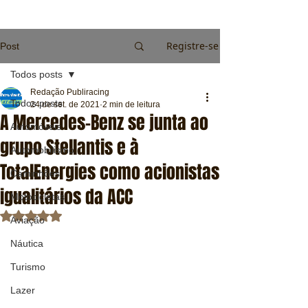
Registre-se
Post
Todos posts
Redação Publiracing
Todos posts
24 de set. de 2021
2 min de leitura
A Mercedes-Benz se junta ao
Automóveis
grupo Stellantis e à
Automobilismo
TotalEnergies como acionistas
Caminhões
igualitários da ACC
Motocicletas
Avaliado com NaN de 5 estrelas.
Aviação
Náutica
Turismo
Lazer