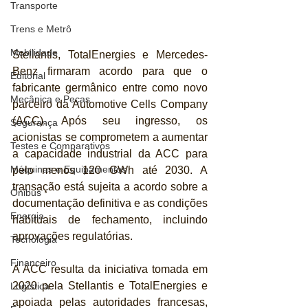
Transporte
Trens e Metrô
Mobilidade
Stellantis, TotalEnergies e Mercedes-
Benz firmaram acordo para que o 
Editorial
fabricante germânico entre como novo 
Mecânica e Peças
parceiro da Automotive Cells Company 
(ACC). Após seu ingresso, os 
Segurança
acionistas se comprometem a aumentar 
Testes e Comparativos
a capacidade industrial da ACC para 
Máquinas e Equipamentos
pelo menos 120 GWh até 2030. A 
transação está sujeita a acordo sobre a 
Ônibus
documentação definitiva e as condições 
Energia
habituais de fechamento, incluindo 
aprovações regulatórias.
Tecnologia
Financeiro
A ACC resulta da iniciativa tomada em 
2020 pela Stellantis e TotalEnergies e 
Logística
apoiada pelas autoridades francesas, 