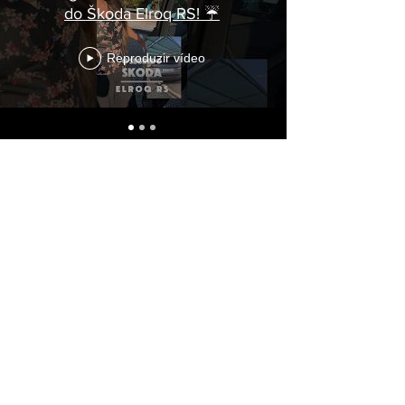
do Škoda Elroq RS! ☔
Reproduzir vídeo