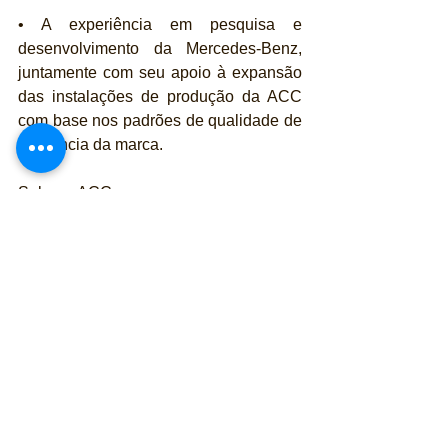
• A experiência em pesquisa e 
desenvolvimento da Mercedes-Benz, 
juntamente com seu apoio à expansão 
das instalações de produção da ACC 
com base nos padrões de qualidade de 
referência da marca.
Sobre a ACC
A Automotive Cells Company (ACC) foi 
fundada em agosto de 2020 e, até o 
momento, combina a expertise de três 
grandes empresas com habilidades e 
experiências complementares. A 
ambição da ACC é se tornar o líder do 
mercado europeu de baterias de 
automóveis que permitam mobilidade 
limpa e eficiente para todos. O Centro 
de P&D e as instalações de teste em 