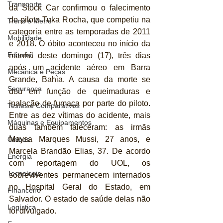
Transporte
da Stock Car confirmou o falecimento 
do piloto Tuka Rocha, que competiu na 
Trens e Metrô
categoria entre as temporadas de 2011 
Mobilidade
e 2018. O óbito aconteceu no início da 
Editorial
manhã deste domingo (17), três dias 
após um acidente aéreo em Barra 
Mecânica e Peças
Grande, Bahia. A causa da morte se 
Segurança
deu em função de queimaduras e 
inalação de fumaça por parte do piloto. 
Testes e Comparativos
Entre as dez vítimas do acidente, mais 
Máquinas e Equipamentos
duas também faleceram: as irmãs 
Maysa Marques Mussi, 27 anos, e 
Ônibus
Marcela Brandão Elias, 37. De acordo 
Energia
com reportagem do UOL, os 
Tecnologia
sobreviventes permanecem internados 
no Hospital Geral do Estado, em 
Financeiro
Salvador. O estado de saúde delas não 
Logística
foi divulgado.