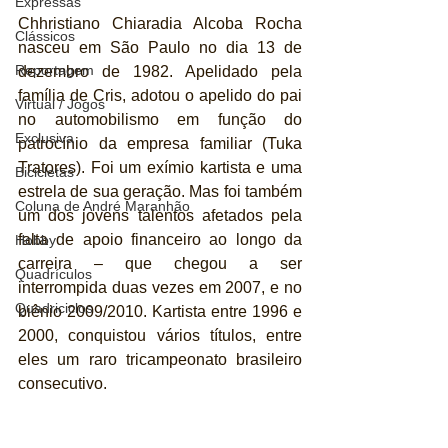
Expressas
Chhristiano Chiaradia Alcoba Rocha 
Clássicos
nasceu em São Paulo no dia 13 de 
Reportagem
dezembro de 1982. Apelidado pela 
família de Cris, adotou o apelido do pai 
Virtual / Jogos
no automobilismo em função do 
Exclusiva
patrocínio da empresa familiar (Tuka 
Tratores). Foi um exímio kartista e uma 
Bicicletas
estrela de sua geração. Mas foi também 
Coluna de André Maranhão
um dos jovens talentos afetados pela 
falta de apoio financeiro ao longo da 
Hobby
carreira – que chegou a ser 
Quadrículos
interrompida duas vezes em 2007, e no 
Quadriciclos
biênio 2009/2010. Kartista entre 1996 e 
2000, conquistou vários títulos, entre 
eles um raro tricampeonato brasileiro 
consecutivo.