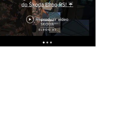
do Škoda Elroq RS! ☔
Reproduzir vídeo