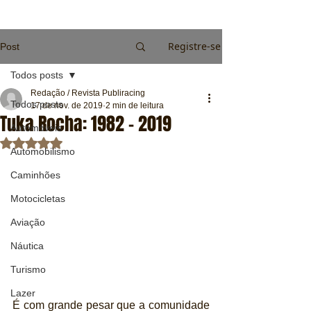
Registre-se
Post
Todos posts
Redação / Revista Publiracing
Todos posts
17 de nov. de 2019
2 min de leitura
Tuka Rocha: 1982 - 2019
Automóveis
Avaliado com NaN de 5 estrelas.
Automobilismo
Caminhões
Motocicletas
Aviação
Náutica
Turismo
Lazer
É com grande pesar que a comunidade 