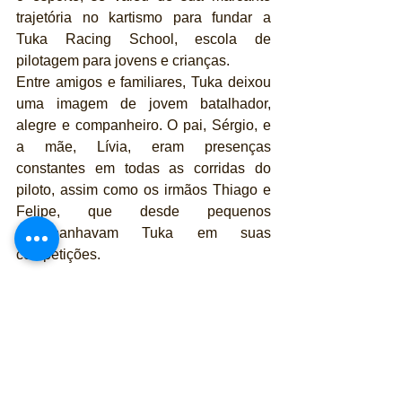
trajetória no kartismo para fundar a 
Tuka Racing School, escola de 
pilotagem para jovens e crianças.
Entre amigos e familiares, Tuka deixou 
uma imagem de jovem batalhador, 
alegre e companheiro. O pai, Sérgio, e 
a mãe, Lívia, eram presenças 
constantes em todas as corridas do 
piloto, assim como os irmãos Thiago e 
Felipe, que desde pequenos 
acompanhavam Tuka em suas 
competições.
O sepultamento de Tuka Rocha está 
previsto inicialmente para esta 
segunda-feira (18/11), em São Paulo. O 
horário será informado pela família e 
disponibilizado para amigos e fãs nas 