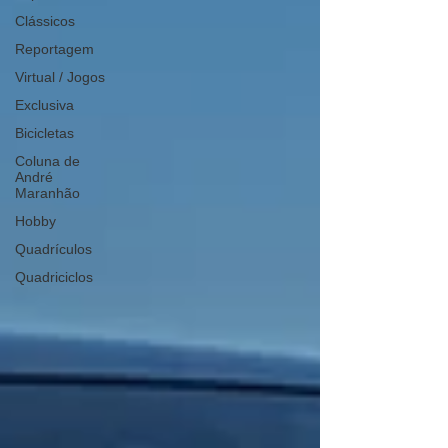
Clássicos
Reportagem
Virtual / Jogos
Exclusiva
Bicicletas
Coluna de
André
Maranhão
Hobby
Quadrículos
Quadriciclos