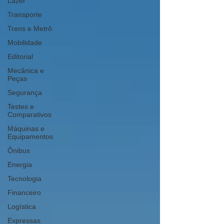
Lazer
Transporte
Trens e Metrô
Mobilidade
Editorial
Mecânica e
Peças
Segurança
Testes e
Comparativos
Máquinas e
Equipamentos
Ônibus
Energia
Tecnologia
Financeiro
Logística
Expressas