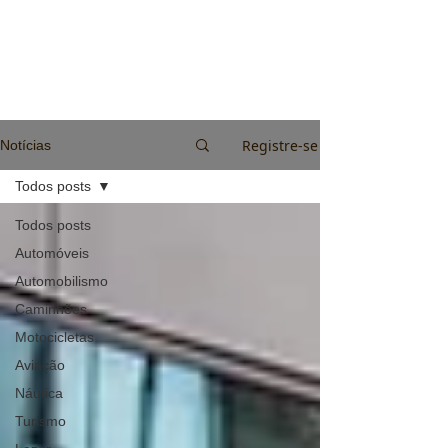
Registre-se
Notícias
Todos posts
Todos posts
Automóveis
Automobilismo
Caminhões
Motocicletas
Aviação
Náutica
Turismo