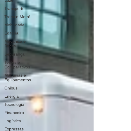
Lazer
Transporte
Trens e Metrô
Mobilidade
Editorial
Mecânica e
Peças
Segurança
Testes e
Comparativos
Máquinas e
Equipamentos
Ônibus
Energia
Tecnologia
Financeiro
Logística
Expressas