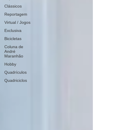
Clássicos
Reportagem
Virtual / Jogos
Exclusiva
Bicicletas
Coluna de
André
Maranhão
Hobby
Quadrículos
Quadriciclos