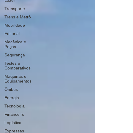
Lazer
Transporte
Trens e Metrô
Mobilidade
Editorial
Mecânica e
Peças
Segurança
Testes e
Comparativos
Máquinas e
Equipamentos
Ônibus
Energia
Tecnologia
Financeiro
Logística
Expressas