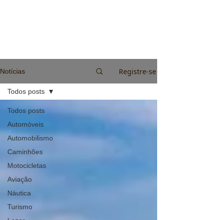
Registre-se
Notícias
Todos posts
Todos posts
Automóveis
Automobilismo
Caminhões
Motocicletas
Aviação
Náutica
Turismo