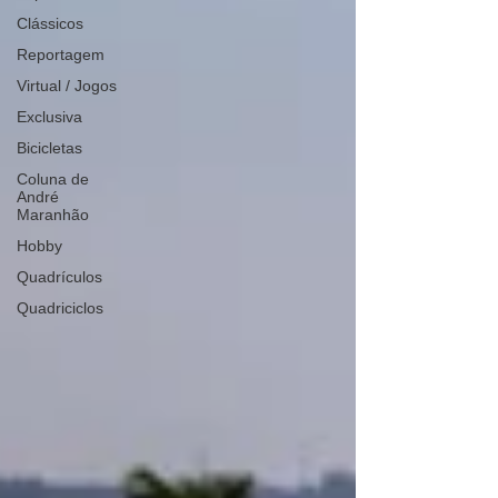
Clássicos
Reportagem
Virtual / Jogos
Exclusiva
Bicicletas
Coluna de
André
Maranhão
Hobby
Quadrículos
Quadriciclos