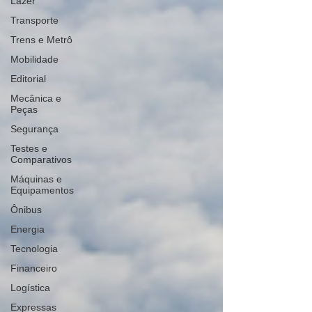
Lazer
Transporte
Trens e Metrô
Mobilidade
Editorial
Mecânica e
Peças
Segurança
Testes e
Comparativos
Máquinas e
Equipamentos
Ônibus
Energia
Tecnologia
Financeiro
Logística
Expressas