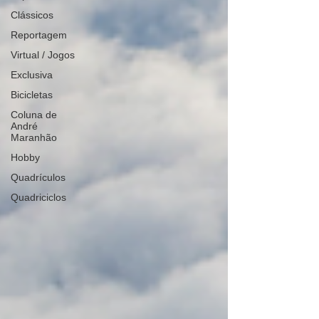
Clássicos
Reportagem
Virtual / Jogos
Exclusiva
Bicicletas
Coluna de
André
Maranhão
Hobby
Quadrículos
Quadriciclos