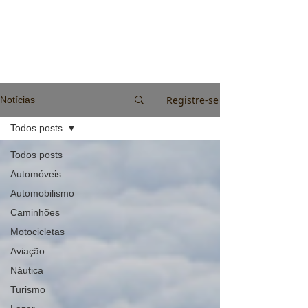
Registre-se
Notícias
Todos posts
Todos posts
Automóveis
Automobilismo
Caminhões
Motocicletas
Aviação
Náutica
Turismo