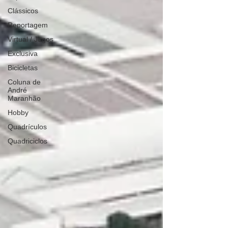
Clássicos
Reportagem
Virtual / Jogos
Exclusiva
Bicicletas
Coluna de
André
Maranhão
Hobby
Quadrículos
Quadriciclos