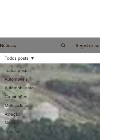
Registre-se
Notícias
Todos posts
Todos posts
Automóveis
Automobilismo
Caminhões
Motocicletas
Aviação
Náutica
Turismo