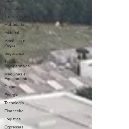
Lazer
Transporte
Trens e Metrô
Mobilidade
Editorial
Mecânica e
Peças
Segurança
Testes e
Comparativos
Máquinas e
Equipamentos
Ônibus
Energia
Tecnologia
Financeiro
Logística
Expressas