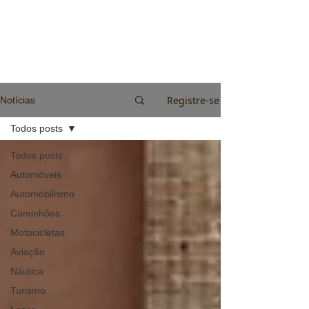
Registre-se
Notícias
Todos posts
Todos posts
Automóveis
Automobilismo
Caminhões
Motocicletas
Aviação
Náutica
Turismo