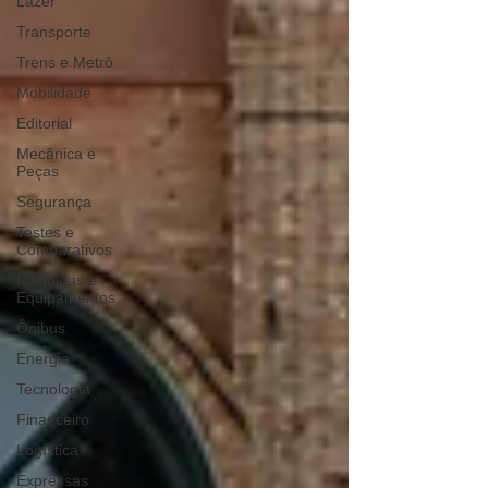
Lazer
Transporte
Trens e Metrô
Mobilidade
Editorial
Mecânica e
Peças
Segurança
Testes e
Comparativos
Máquinas e
Equipamentos
Ônibus
Energia
Tecnologia
Financeiro
Logística
Expressas