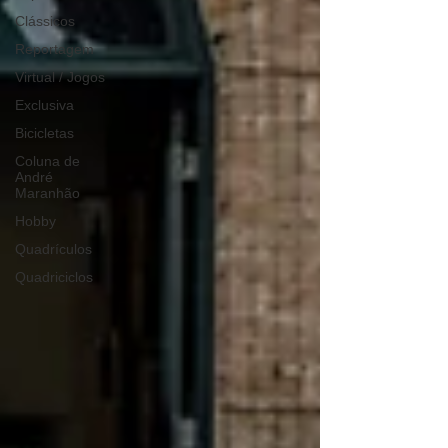
Clássicos
Reportagem
Virtual / Jogos
Exclusiva
Bicicletas
Coluna de
André
Maranhão
Hobby
Quadrículos
Quadriciclos