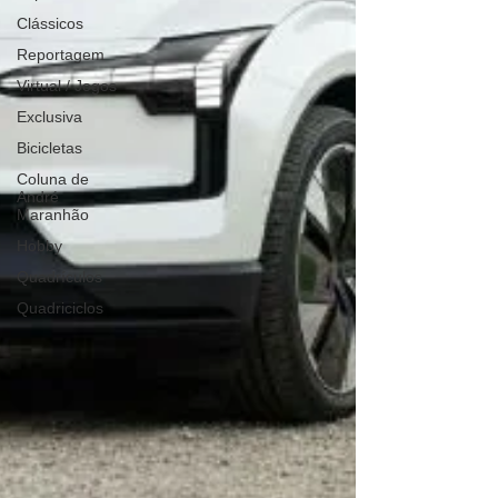
Clássicos
Reportagem
Virtual / Jogos
Exclusiva
Bicicletas
Coluna de
André
Maranhão
Hobby
Quadrículos
Quadriciclos