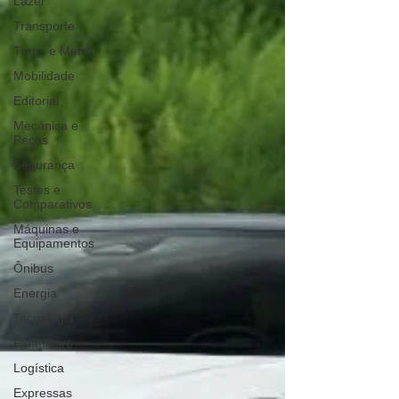
Lazer
Transporte
Trens e Metrô
Mobilidade
Editorial
Mecânica e
Peças
Segurança
Testes e
Comparativos
Máquinas e
Equipamentos
Ônibus
Energia
Tecnologia
Financeiro
Logística
Expressas