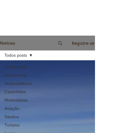
Registre-se
Notícias
Todos posts
Todos posts
Automóveis
Automobilismo
Caminhões
Motocicletas
Aviação
Náutica
Turismo