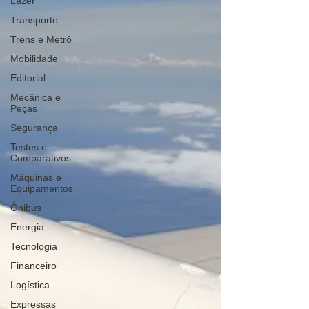
Lazer
Transporte
Trens e Metrô
Mobilidade
Editorial
Mecânica e
Peças
Segurança
Testes e
Comparativos
Máquinas e
Equipamentos
Ônibus
Energia
Tecnologia
Financeiro
Logística
Expressas