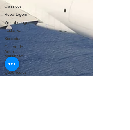
Clássicos
Reportagem
Virtual / Jogos
Exclusiva
Bicicletas
Coluna de
André
Maranhão
Hobby
Quadrículos
Quadriciclos