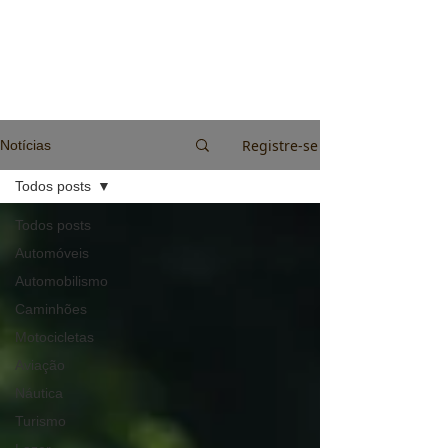
Registre-se
Notícias
Todos posts
Todos posts
Automóveis
Automobilismo
Caminhões
Motocicletas
Aviação
Náutica
Turismo