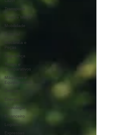
Lazer
Transporte
Trens e Metrô
Mobilidade
Editorial
Mecânica e
Peças
Segurança
Testes e
Comparativos
Máquinas e
Equipamentos
Ônibus
Energia
Tecnologia
Financeiro
Logística
Expressas