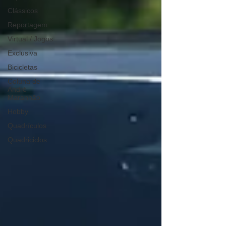
Clássicos
Reportagem
Virtual / Jogos
Exclusiva
Bicicletas
Coluna de
André
Maranhão
Hobby
Quadrículos
Quadriciclos