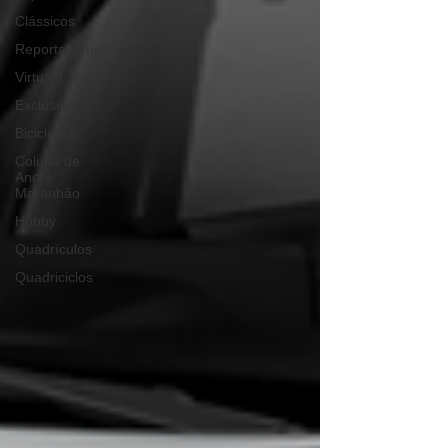
Clássicos
Reportagem
Virtual / Jogos
Exclusiva
Bicicletas
Coluna de
André
Maranhão
Hobby
Quadrículos
Quadriciclos