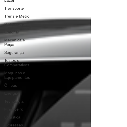
Lazer
Transporte
Trens e Metrô
Mobilidade
Editorial
Mecânica e
Peças
Segurança
Testes e
Comparativos
Máquinas e
Equipamentos
Ônibus
Energia
Tecnologia
Financeiro
Logística
Expressas