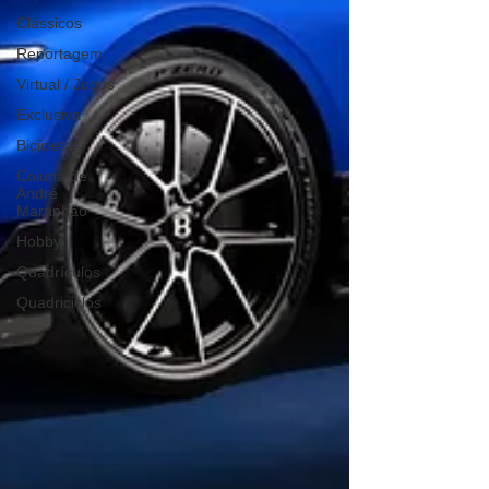
Clássicos
Reportagem
Virtual / Jogos
Exclusiva
Bicicletas
Coluna de
André
Maranhão
Hobby
Quadrículos
Quadriciclos