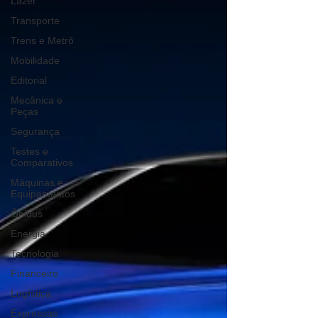
Lazer
Transporte
Trens e Metrô
Mobilidade
Editorial
Mecânica e
Peças
Segurança
Testes e
Comparativos
Máquinas e
Equipamentos
Ônibus
Energia
Tecnologia
Financeiro
Logística
Expressas