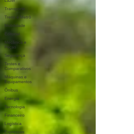
Lazer
Transporte
Trens e Metrô
Mobilidade
Editorial
Mecânica e
Peças
Segurança
Testes e
Comparativos
Máquinas e
Equipamentos
Ônibus
Energia
Tecnologia
Financeiro
Logística
Expressas