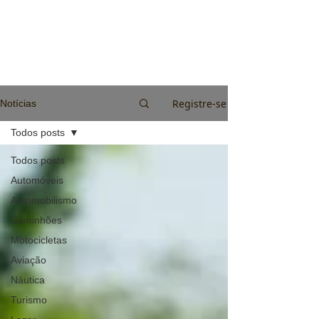
Registre-se
Notícias
Todos posts
Todos posts
Automóveis
Automobilismo
Caminhões
Motocicletas
Aviação
Náutica
Turismo