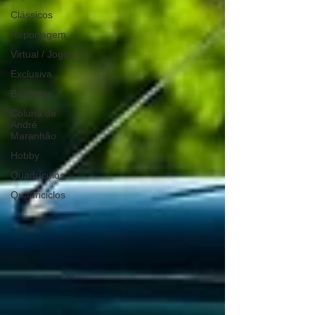
Clássicos
Reportagem
Virtual / Jogos
Exclusiva
Bicicletas
Coluna de
André
Maranhão
Hobby
Quadrículos
Quadriciclos