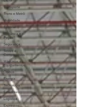
Lazer
Transporte
Trens e Metrô
Mobilidade
Editorial
Mecânica e
Peças
Segurança
Testes e
Comparativos
Máquinas e
Equipamentos
Ônibus
Energia
Tecnologia
Financeiro
Logística
Expressas