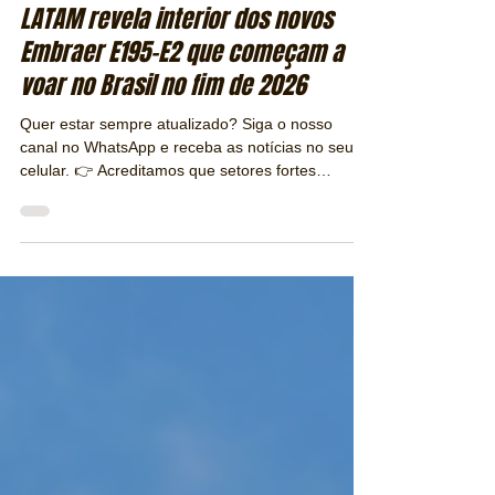
29 de jul.
3 min de leitura
LATAM revela interior dos novos
Embraer E195-E2 que começam a
voar no Brasil no fim de 2026
Quer estar sempre atualizado? Siga o nosso
canal no WhatsApp e receba as notícias no seu
celular. 👉 Acreditamos que setores fortes
dependem de pessoas bem informadas — de
conteúdos que orientam, contextualizam e geram
valor real para o mercado. ​É essa visão que
nossos leitores, profissionais e marcas apoiam.
Ao se associar à Publiracing, você fortalece uma
cultura de jornalismo independente, fidedigno e
relevante. Uma cultura que valoriza o contexto
acima da super