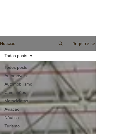
Registre-se
Notícias
Todos posts
Todos posts
Automóveis
Automobilismo
Caminhões
Motocicletas
Aviação
Náutica
Turismo