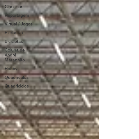
Clássicos
Reportagem
Virtual / Jogos
Exclusiva
Bicicletas
Coluna de
André
Maranhão
Hobby
Quadrículos
Quadriciclos