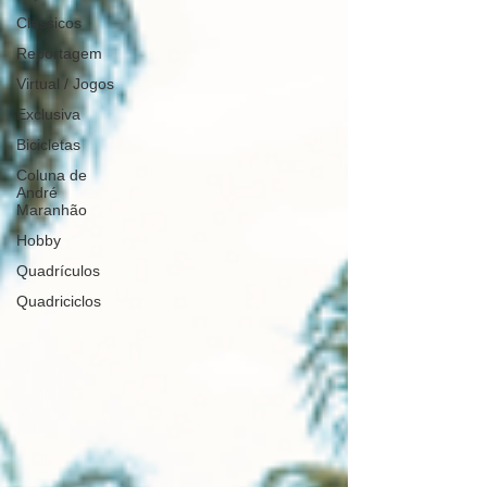
Clássicos
Reportagem
Virtual / Jogos
Exclusiva
Bicicletas
Coluna de
André
Maranhão
Hobby
Quadrículos
Quadriciclos