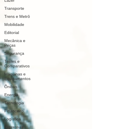
Lazer
Transporte
Trens e Metrô
Mobilidade
Editorial
Mecânica e
Peças
Segurança
Testes e
Comparativos
Máquinas e
Equipamentos
Ônibus
Energia
Tecnologia
Financeiro
Logística
Expressas