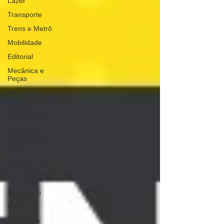
Lazer
Transporte
Trens e Metrô
Mobilidade
Editorial
Mecânica e
Peças
Segurança
Testes e
Comparativos
Máquinas e
Equipamentos
Ônibus
Energia
Tecnologia
Financeiro
Logística
Expressas