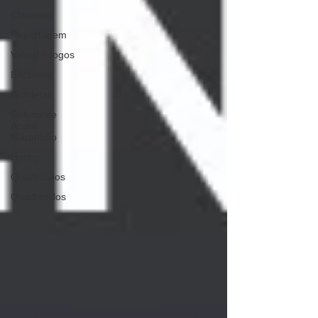
Clássicos
Reportagem
Virtual / Jogos
Exclusiva
Bicicletas
Coluna de
André
Maranhão
Hobby
Quadrículos
Quadriciclos