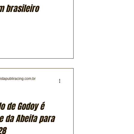
 brasileiro
istapubliracing.com.br
o de Godoy é
e da Abeifa para
28