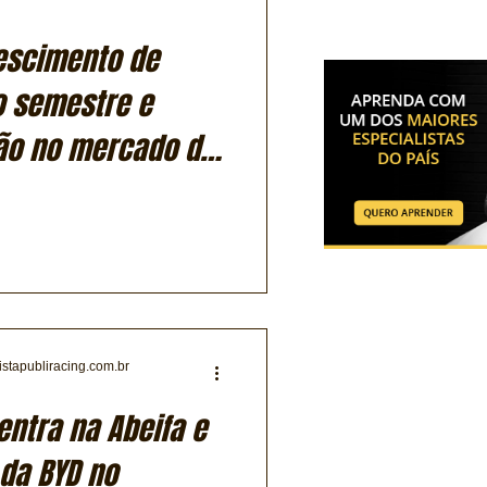
rescimento de
o semestre e
ção no mercado de
istapubliracing.com.br
entra na Abeifa e
da BYD no