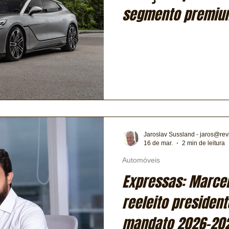
segmento premium
Jaroslav Sussland - jaros@rev
16 de mar.
2 min de leitura
Automóveis
Expressas: Marcel
reeleito president
mandato 2026–20