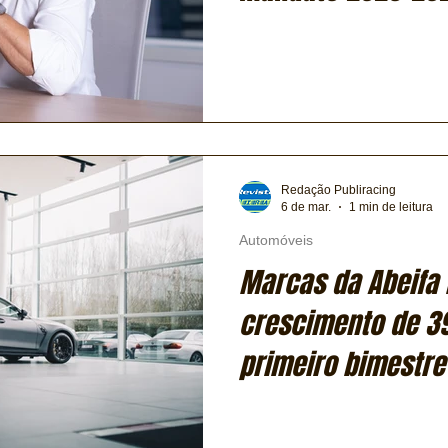
Redação Publiracing
6 de mar.
1 min de leitura
Automóveis
Marcas da Abeifa 
crescimento de 3
primeiro bimestre