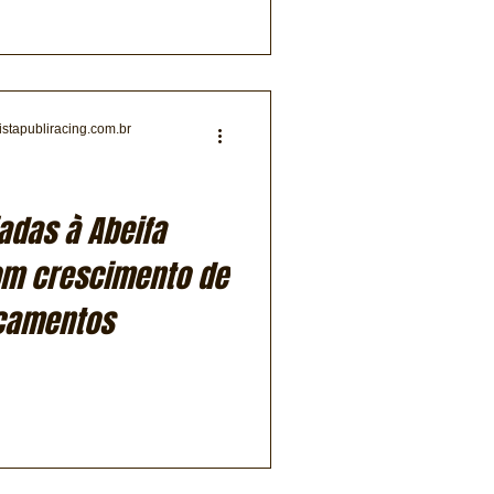
istapubliracing.com.br
adas à Abeifa
m crescimento de
camentos