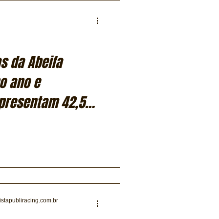
s da Abeifa
o ano e
representam 42,5%
eiro
istapubliracing.com.br