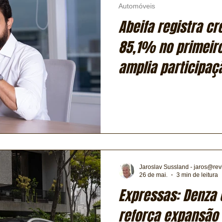
Automóveis
Abeifa registra c
85,1% no primeir
amplia participa
eletrificados
Jaroslav Sussland - jaros@rev
26 de mai.
3 min de leitura
Expressas: Denza 
reforça expansão 