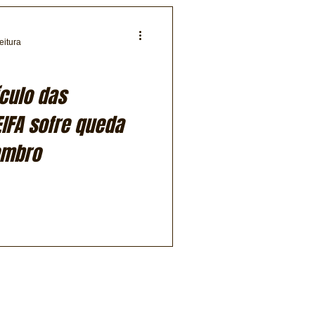
eitura
culo das
IFA sofre queda
embro