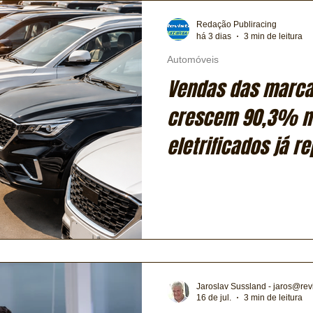
Transporte
Trens e Metrô
Mobilidade
Editorial
Redação Publiracing
há 3 dias
3 min de leitura
Automóveis
Testes e Comparativos
Máquinas e Equipamentos
Vendas das marca
crescem 90,3% n
ia
Financeiro
Logística
Expressas
Clássicos
eletrificados já 
do mercado brasil
Exclusiva
Bicicletas
Coluna de André Maranhão
Jaroslav Sussland - jaros@rev
16 de jul.
3 min de leitura