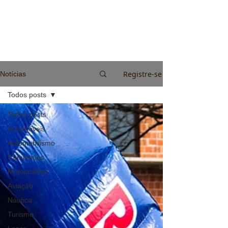
Registre-se
Notícias
Todos posts
Todos posts
Automóveis
Automobilismo
Caminhões
Motocicletas
Aviação
Náutica
Turismo