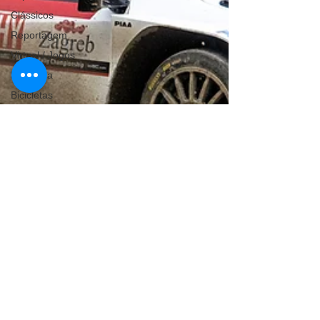
Clássicos
Reportagem
Virtual / Jogos
Exclusiva
Bicicletas
Coluna de
André
Maranhão
Hobby
Quadrículos
Quadriciclos