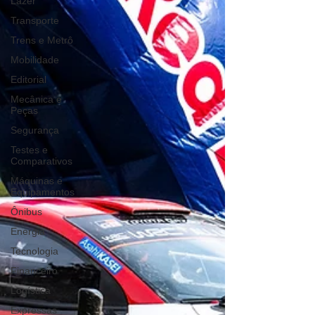
Lazer
Transporte
Trens e Metrô
Mobilidade
Editorial
Mecânica e
Peças
Segurança
Testes e
Comparativos
Máquinas e
Equipamentos
Ônibus
Energia
Tecnologia
Financeiro
Logística
Expressas