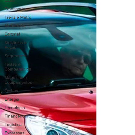
Lazer
Transporte
Trens e Metrô
Mobilidade
Editorial
Mecânica e
Peças
Segurança
Testes e
Comparativos
Máquinas e
Equipamentos
Ônibus
Energia
Tecnologia
Financeiro
Logística
Expressas