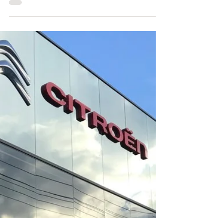
8 de abr. de 2019
2 min de leitura
Peugeot é a segunda montadora
com melhor satisfação do cliente
no país
A Peugeot oferece ao consumidor uma das
melhores experiências de compra de um carro
zero quilômetro no Brasil, é o que afirma estudo
da...