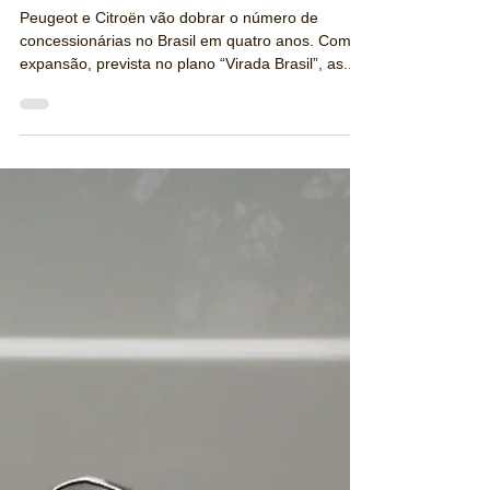
Redação / Revista Publiracing
11 de abr. de 2019
3 min de leitura
Peugeot e Citroën anunciaram a
expressiva ampliação da rede de
concessionárias no país em quatro
ano
Peugeot e Citroën vão dobrar o número de
concessionárias no Brasil em quatro anos. Com a
expansão, prevista no plano “Virada Brasil”, as...