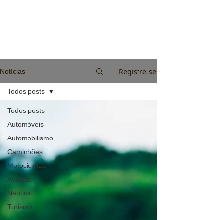
Registre-se
Notícias
Todos posts
Todos posts
Automóveis
Automobilismo
Caminhões
Motocicletas
Aviação
Náutica
Turismo