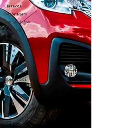
Clássicos
Reportagem
Virtual / Jogos
Exclusiva
Bicicletas
Coluna de
André
Maranhão
Hobby
Quadrículos
Quadriciclos