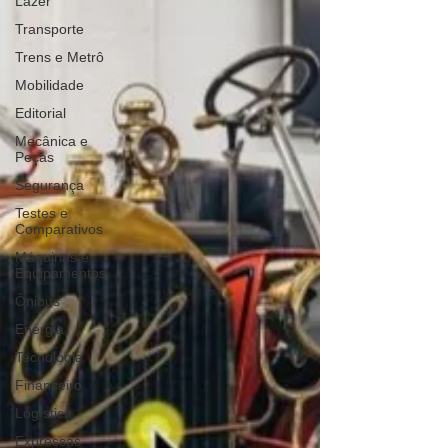
Lazer
Transporte
Trens e Metrô
Mobilidade
Editorial
Mecânica e
Peças
Segurança
Testes e
Comparativos
Máquinas e
Equipamentos
Ônibus
Energia
Tecnologia
Financeiro
Logística
Expressas