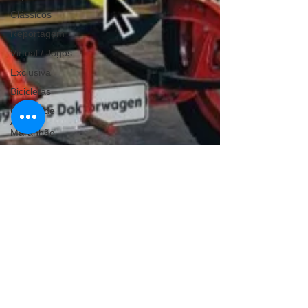
Clássicos
Reportagem
Virtual / Jogos
Exclusiva
Bicicletas
Coluna de
André
Maranhão
Hobby
Quadrículos
Quadriciclos