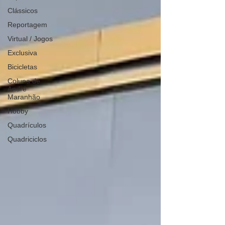
Clássicos
Reportagem
Virtual / Jogos
Exclusiva
Bicicletas
Coluna de
André
Maranhão
Hobby
Quadrículos
Quadriciclos