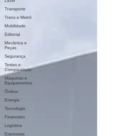
Lazer
Transporte
Trens e Metrô
Mobilidade
Editorial
Mecânica e
Peças
Segurança
Testes e
Comparativos
Máquinas e
Equipamentos
Ônibus
Energia
Tecnologia
Financeiro
Logística
Expressas