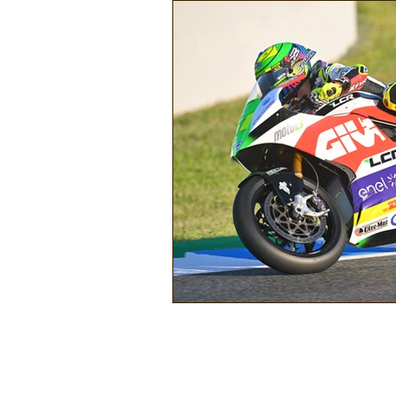
Náutica
Turismo
Lazer
Mecânica e Peças
Segurança
Ônibus
Energia
Tecnolog
Reportagem
Virtual / Jogos
Hobby
Quadrículos