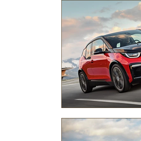
Náutica
Turismo
Lazer
Mecânica e Peças
Segurança
Ônibus
Energia
Tecnolog
Reportagem
Virtual / Jogos
Hobby
Quadrículos