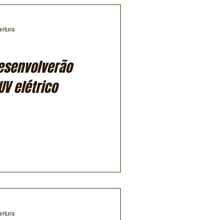
eitura
esenvolverão
UV elétrico
eitura