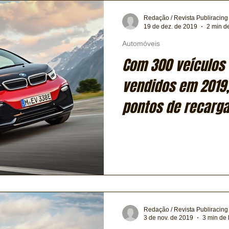
Transporte
Trens e Metrô
Mobilidade
Editorial
Redação / Revista Publiracing
19 de dez. de 2019
2 min de
Automóveis
Testes e Comparativos
Máquinas e Equipamentos
Com 300 veículos 
vendidos em 2019
ia
Financeiro
Logística
Expressas
Clássicos
pontos de recarga
Exclusiva
Bicicletas
Coluna de André Maranhão
Redação / Revista Publiracing
3 de nov. de 2019
3 min de 