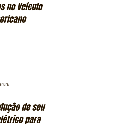
os no Veículo
mericano
eitura
dução de seu
létrico para